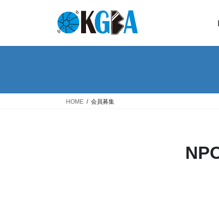
コ
ナ
ン
ビ
テ
ゲ
ン
ー
ツ
シ
へ
ョ
ス
ン
キ
に
ッ
移
HOME
会員募集
プ
動
NP