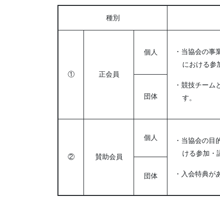
種別
・当協会の事
個人
における参
①
正会員
・競技チーム
団体
す。
個人
・当協会の目
ける参加・
②
賛助会員
・入会特典が
団体