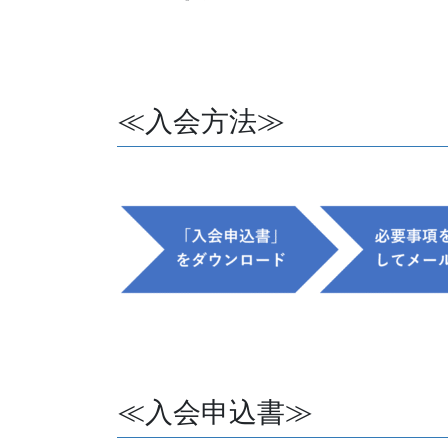
≪入会方法≫
≪入会申込書≫