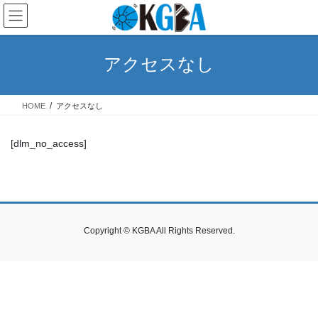
コ
ナ
ン
ビ
テ
ゲ
ン
ー
アクセスなし
ツ
シ
へ
ョ
ス
ン
HOME
アクセスなし
キ
に
ッ
移
プ
動
[dlm_no_access]
Copyright © KGBA All Rights Reserved.